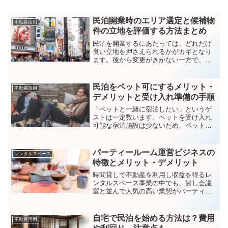
民泊開業時のエリア選定と候補物
不動産活用
件の立地を評価する方法まとめ
民泊を開業するにあたっては、どれだけ
良い立地を押さえられるかがカギとなり
ます。後から変更がきかない一方で、立
地ごとに宿泊ニーズは大きく変わるため
収支に強く影響を及ぼすからです。ここ
では民泊を開業する時のエリア選定の方
民泊をペット可にするメリット・
不動産活用
法と、候補物件の立地がイ...
デメリットと受け入れ準備の手順
「ペットと一緒に宿泊したい」というゲ
ストは一定数います。ペットを受け入れ
可能な宿泊施設は少ないため、ペットと
一緒に泊まれる宿は安定して人気があり
ます。もちろん、民泊でもペットの受け
入れを可能にすることで売上アップが見
パーティールーム運営ビジネスの
レンタルスペース
込めます。この記事ではペ...
特徴とメリット・デメリット
時間貸しで不動産を利用し収益を得るレ
ンタルスペース事業の中でも、貸し会議
室と並んで人気の高い業態がパーティー
ルームです。コロナ禍の現状において、
外での飲み会もままならない中、仲間内
だけで安心安全に飲み会ができると言う
自宅で民泊を始める方法は？費用
不動産活用
ことでパーティールームを...