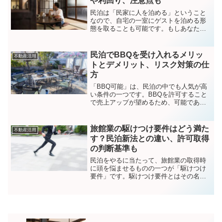
や利回り、注意点も
民泊は「民家に人を泊める」ということ
なので、自宅の一室にゲストを泊める形
態を取ることも可能です。もしあなたの
自宅に使っていない家があるのであれ
ば、その部屋をゲストに貸し出して収入
を得ることも検討できます。今回は自宅
民泊でBBQを受け入れるメリッ
不動産活用
で民泊をする方法と手順、必...
トとデメリット、リスク対策の仕
方
「BBQ可能」は、民泊の中でも人気が高
い条件の一つです。BBQを許可すること
で売上アップが望めるため、可能であれ
ば積極的に検討したいところです。しか
し、そのためにはトラブルにならないよ
うにいくつか準備も必要です。この記事
旅館業の駆けつけ要件はどう満た
不動産活用
では、民泊でBBQを...
す？民泊新法との違い、許可取得
の判断基準も
民泊をやるに当たって、旅館業の取得時
に頭を悩ませるものの一つが「駆けつけ
要件」です。駆けつけ要件とはその名の
通り、スタッフ非常駐型の宿泊施設にお
いて、緊急時に所定の時間内に宿泊施設
へスタッフが駆けつけられる体制を整備
しなければならない規定の...