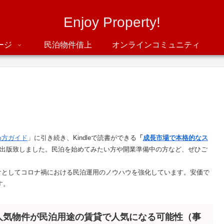
Enjoy Property!
ージ
民泊物件借上
オンラインコミュニティ
め方ガイド
」に引き続き、Kindleで読書ができる
「
成長市場で本格的なス
nで出版致しました。民泊を始めてみたい方や開業準備中の方など、ぜひご
けとしてコロナ禍における民泊運用のノウハウを強化しています。安価で
す。
人気物件が民泊用途の賃貸で人気になる可能性（事