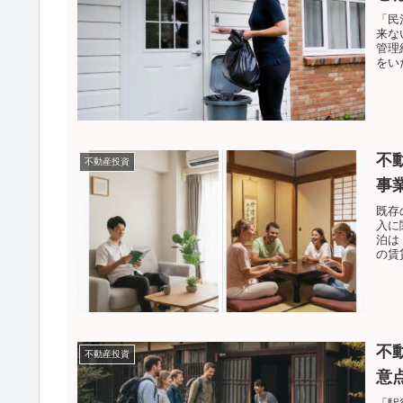
「民
来な
管理
をい
不
不動産投資
事
既存
入に
泊は
の賃
不
不動産投資
意