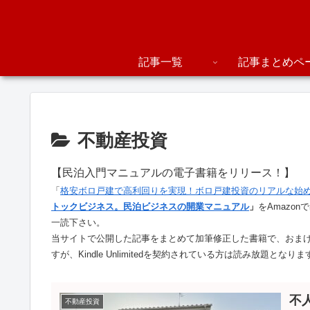
記事一覧
記事まとめペ
不動産投資
【民泊入門マニュアルの電子書籍をリリース！】
「
格安ボロ戸建で高利回りを実現！ボロ戸建投資のリアルな始
トックビジネス。民泊ビジネスの開業マニュアル
」
をAmazo
一読下さい。
当サイトで公開した記事をまとめて加筆修正した書籍で、おま
すが、Kindle Unlimitedを契約されている方は読み放題となりま
不
不動産投資