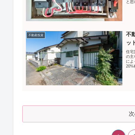
と思
不
不動産投資
ッ
住宅
の主
によ
20%
次