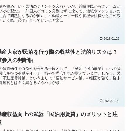
泊を始めたい・民泊のテナントを入れたいが、近隣住民からクレームが
いか心配だ」「外国人がゴミを分別せずに捨てて、地域やマンションの
組合で問題になるのが怖い」不動産オーナー様や管理会社様からご相談
ただく際、必ずと言っていいほど挙...
2026.01.22
動産大家が民泊を行う際の収益性と法的リスクは？
業参入の判断軸
の賃貸物件の収益性を高める手段として、「民泊（宿泊事業）」への参
関心を持つ不動産オーナー様や管理会社様が増えています。しかし、民
「不動産賃貸業」というよりは「宿泊サービス業」の側面が強く、従来
貸経営とは全く異なるノウハウが求...
2026.01.22
動産収益向上の武器「民泊用賃貸」のメリットと注
点