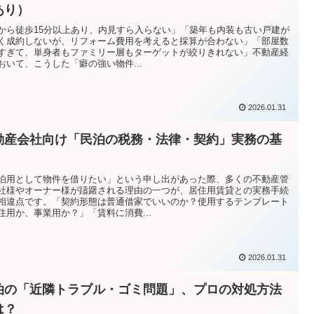
あり）
から徒歩15分以上あり、内見すら入らない」「築年も内装も古い戸建が
く成約しないが、リフォーム費用を考えると採算が合わない」「部屋数
すぎて、単身者もファミリー層もターゲットが絞りきれない」不動産経
おいて、こうした「癖の強い物件...
2026.01.31
動産会社向け「民泊の税務・法律・契約」実務の基
泊用として物件を借りたい」という申し出があった際、多くの不動産管
社様やオーナー様が躊躇される理由の一つが、居住用賃貸との実務手続
相違点です。「契約形態は普通借家でいいのか？使用するテンプレート
住用か、事業用か？」「賃料に消費...
2026.01.31
泊の「近隣トラブル・ゴミ問題」、プロの対処方法
は？