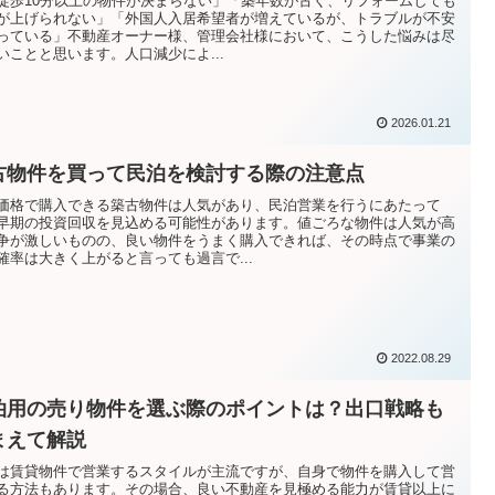
徒歩10分以上の物件が決まらない」「築年数が古く、リフォームしても
が上げられない」「外国人入居希望者が増えているが、トラブルが不安
っている」不動産オーナー様、管理会社様において、こうした悩みは尽
いことと思います。人口減少によ...
2026.01.21
古物件を買って民泊を検討する際の注意点
価格で購入できる築古物件は人気があり、民泊営業を行うにあたって
早期の投資回収を見込める可能性があります。値ごろな物件は人気が高
争が激しいものの、良い物件をうまく購入できれば、その時点で事業の
確率は大きく上がると言っても過言で...
2022.08.29
泊用の売り物件を選ぶ際のポイントは？出口戦略も
まえて解説
は賃貸物件で営業するスタイルが主流ですが、自身で物件を購入して営
る方法もあります。その場合、良い不動産を見極める能力が賃貸以上に