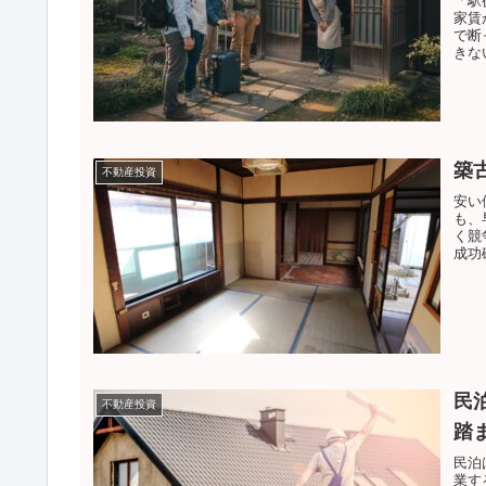
「駅
家賃
で断
きな
築
不動産投資
安い
も、
く競
成功
民
不動産投資
踏
民泊
業す