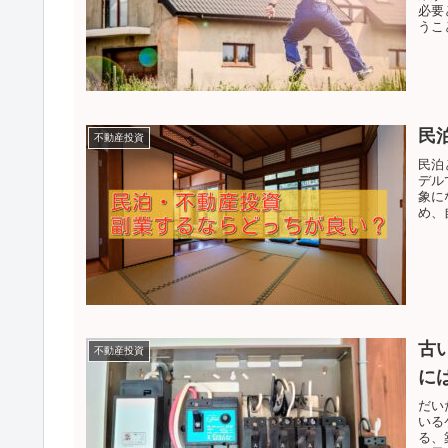
必要
うこ
民
不動産投資
民泊
デル
象に
め、
古
不動産投資
に
だい
いる
る、