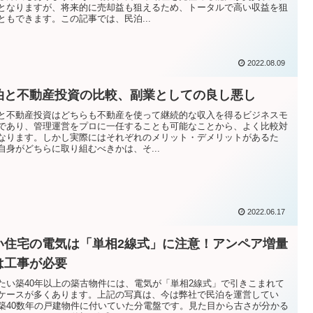
となりますが、将来的に売却益も狙えるため、トータルで高い収益を狙
ともできます。この記事では、民泊...
2022.08.09
泊と不動産投資の比較、副業としての良し悪し
と不動産投資はどちらも不動産を使って継続的な収入を得るビジネスモ
であり、管理運営をプロに一任することも可能なことから、よく比較対
なります。しかし実際にはそれぞれのメリット・デメリットがあるた
自身がどちらに取り組むべきかは、そ...
2022.06.17
い住宅の電気は「単相2線式」に注意！アンペア増量
は工事が必要
たい築40年以上の築古物件には、電気が「単相2線式」で引きこまれて
ケースが多くあります。上記の写真は、今は弊社で民泊を運営してい
築40数年の戸建物件に付いていた分電盤です。見た目から古さが分かる