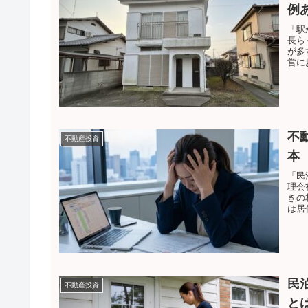
例
「駅
長ら
が多
営に
不
不動産投資
本
「民
理会
きの
は居
民
不動産投資
と