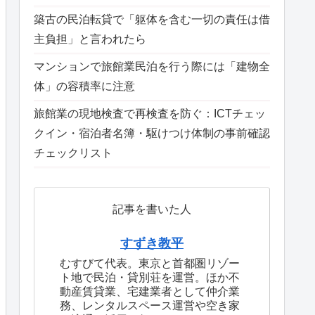
築古の民泊転貸で「躯体を含む一切の責任は借
主負担」と言われたら
マンションで旅館業民泊を行う際には「建物全
体」の容積率に注意
旅館業の現地検査で再検査を防ぐ：ICTチェッ
クイン・宿泊者名簿・駆けつけ体制の事前確認
チェックリスト
記事を書いた人
すずき教平
むすびて代表。東京と首都圏リゾー
ト地で民泊・貸別荘を運営。ほか不
動産賃貸業、宅建業者として仲介業
務、レンタルスペース運営や空き家