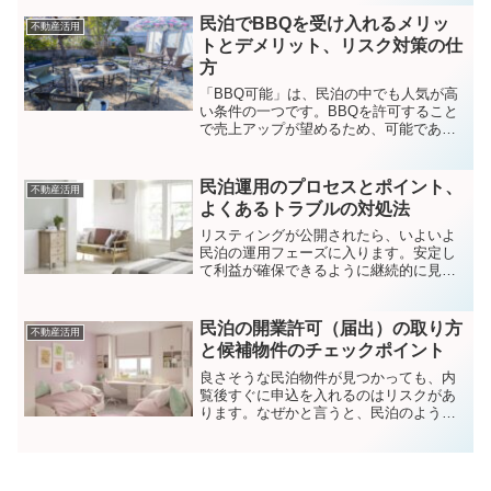
ば、その部屋をゲストに貸し出して収入
を得ることも検討できます。今回は自宅
民泊でBBQを受け入れるメリッ
不動産活用
で民泊をする方法と手順、必...
トとデメリット、リスク対策の仕
方
「BBQ可能」は、民泊の中でも人気が高
い条件の一つです。BBQを許可すること
で売上アップが望めるため、可能であれ
ば積極的に検討したいところです。しか
し、そのためにはトラブルにならないよ
うにいくつか準備も必要です。この記事
民泊運用のプロセスとポイント、
不動産活用
では、民泊でBBQを...
よくあるトラブルの対処法
リスティングが公開されたら、いよいよ
民泊の運用フェーズに入ります。安定し
て利益が確保できるように継続的に見直
しを行いつつ進めていきましょう。今回
は民泊運用時のプロセスについて簡単に
まとめた上で、民泊を運用する際の主な
民泊の開業許可（届出）の取り方
不動産活用
ポイントや、民泊につきも...
と候補物件のチェックポイント
良さそうな民泊物件が見つかっても、内
覧後すぐに申込を入れるのはリスクがあ
ります。なぜかと言うと、民泊のような
宿泊業は許可制であり、旅館業法に基づ
く許可もしくは住宅宿泊事業法による届
出の受理がなければ営業することはでき
ず、許可等のために必要な...