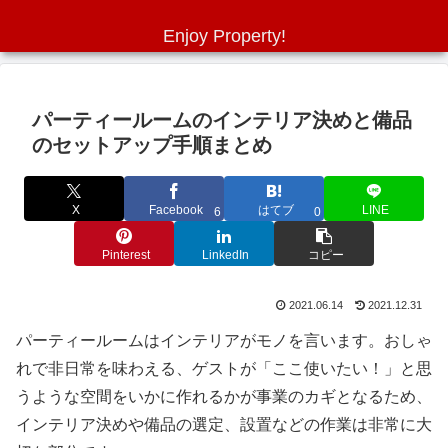
Enjoy Property!
パーティールームのインテリア決めと備品
のセットアップ手順まとめ
X
Facebook
はてブ
LINE
6
0
Pinterest
LinkedIn
コピー
2021.06.14
2021.12.31
パーティールームはインテリアがモノを言います。おしゃ
れで非日常を味わえる、ゲストが「ここ使いたい！」と思
うような空間をいかに作れるかが事業のカギとなるため、
インテリア決めや備品の選定、設置などの作業は非常に大