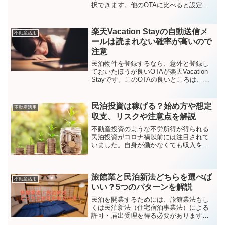
択できます。他のOTAに比べると設定の
幅は狭い一方で分かりやすいのですが、
各ポリシーごとに良し悪しがあるため、
迷うホストも多いポイントです。ここで
楽天Vacation Stayの自動送信メ
不動産活用
は、執筆時点で設...
ールは読まれない確率が高いので
注意
民泊物件を登録するなら、意外と登録し
ておいたほうが良いOTAが楽天Vacation
Stayです。このOTAの良いところは、リ
スティングを登録するとBooking.comや
楽天トラベルなど複数の主要OTAに転載
してくれる点です。出稿の手間と...
民泊投資は稼げる？始め方や想定
不動産活用
収支、リスクや注意点を解説
不動産投資のような不労所得が得られる
民泊投資がコロナ禍以前には注目されて
いました。自身が働かなくても収入を得
られるビジネスを構築することは多くの
方にとって難しい中で、民泊投資はゼロ
からプロにお任せできるため、不労所得
旅館業と民泊新法どちらを選べば
を得られる最も手軽な手法...
不動産活用
いい？5つのパターンを解説
民泊を開業するためには、旅館業法もし
くは民泊新法（住宅宿泊事業法）による
許可・届出受理を得る必要があります。
旅館業法では営業日数の規制がないため