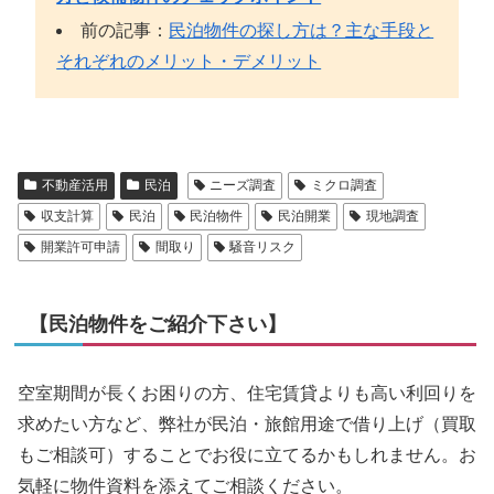
前の記事：
民泊物件の探し方は？主な手段と
それぞれのメリット・デメリット
不動産活用
民泊
ニーズ調査
ミクロ調査
収支計算
民泊
民泊物件
民泊開業
現地調査
開業許可申請
間取り
騒音リスク
【民泊物件をご紹介下さい】
空室期間が長くお困りの方、住宅賃貸よりも高い利回りを
求めたい方など、弊社が民泊・旅館用途で借り上げ（買取
もご相談可）することでお役に立てるかもしれません。お
気軽に物件資料を添えてご相談ください。