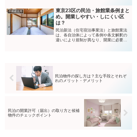
売上の最大化が期待できる一方、開業の
ハードルは民泊新法より高くなります。
東京23区の民泊・旅館業条例まと
不動産活用
ここでは、旅館業法と民泊...
め。開業しやすい・しにくい区
は？
民泊新法（住宅宿泊事業法）と旅館業法
は、各自治体によって条例や条文解釈の
違いにより規制が異なり、開業に必要な
条件が変わります。そのため、自分が開
業したい地域の要件はどのようになって
いるのか、開業までの難易度は高いか・
そうでないかをあらかじめ...
民泊物件の探し方は？主な手段とそれぞ
れのメリット・デメリット
民泊の開業許可（届出）の取り方と候補
物件のチェックポイント