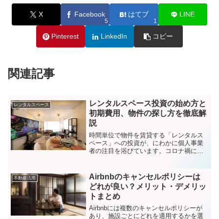
X
Facebook
はてブ
LINE
5
1
Pinterest
LinkedIn
コピー
関連記事
レンタルスペース投資の始め方と
レンタルスペース
初期費用、物件の探し方を徹底解
説
時間単位で物件を賃貸する「レンタルス
ペース」への投資が、にわかに個人事業
者の注目を浴びています。コロナ禍によ
り宿泊事業などが立ち行かなくなる中
で、民泊よりも初期投資が少なく、開業
許可申請も必要ないことから、不労所得
Airbnbのキャンセルポリシーは
不動産活用
モデルの副業として新たな選...
どれが良い？メリット・デメリッ
トまとめ
Airbnbには複数のキャンセルポリシーが
あり、施設ごとにどれを適用するかを選