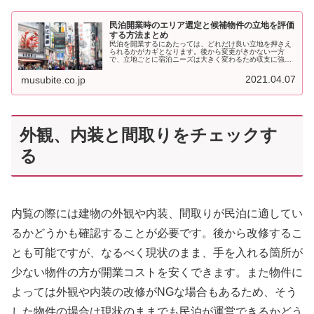
民泊開業時のエリア選定と候補物件の立地を評価
する方法まとめ
民泊を開業するにあたっては、どれだけ良い立地を押さえ
られるかがカギとなります。後から変更がきかない一方
で、立地ごとに宿泊ニーズは大きく変わるため収支に強く
影響を及ぼすからです。ここでは民泊を開業する時のエリ
ア選定の方法と、候補物件の立地がイ...
2021.04.07
musubite.co.jp
外観、内装と間取りをチェックす
る
内覧の際には建物の外観や内装、間取りが民泊に適してい
るかどうかも確認することが必要です。後から改修するこ
とも可能ですが、なるべく現状のまま、手を入れる箇所が
少ない物件の方が開業コストを安くできます。また物件に
よっては外観や内装の改修がNGな場合もあるため、そう
した物件の場合は現状のままでも民泊が運営できるかどう