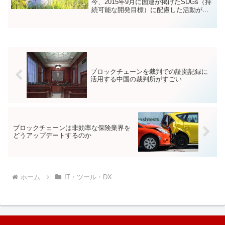
今、2015年9月に国連が掲げたSDGs（持
続可能な開発目標）に配慮した活動が世
界中で盛んになっています。SDGsでは、
「誰一人取り残さない」持続可能で多様
性と包摂性のある社会を実現するため
に、...
ブロックチェーンを裁判での証拠記録に
活用する中国の裁判所がすごい
ブロックチェーンは非効率な保険業界を
どうアップデートするのか
ホーム
IT・ツール・DX