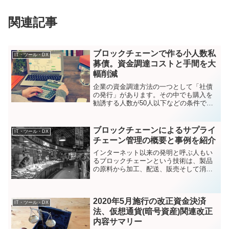
関連記事
ブロックチェーンで作る小人数私
IT・ツール・DX
募債。資金調達コストと手間を大
幅削減
企業の資金調達方法の一つとして「社債
の発行」があります。その中でも購入を
勧誘する人数が50人以下などの条件で発
行できる「小人数私募債」は、金融機関
での手続きや担保設定、保証人が不要で
小回りの利くものです。この少人数私募
ブロックチェーンによるサプライ
IT・ツール・DX
債であれば、ブロックチ...
チェーン管理の概要と事例を紹介
インターネット以来の発明と呼ぶ人もい
るブロックチェーンという技術は、製品
の原料から加工、配送、販売そして消費
といった一連の流れを表す「サプライチ
ェーン」への応用が進んでいます。ブロ
ックチェーンはP2Pネットワークで稼働
2020年5月施行の改正資金決済
する「分散型取引台帳」...
IT・ツール・DX
法、仮想通貨(暗号資産)関連改正
内容サマリー