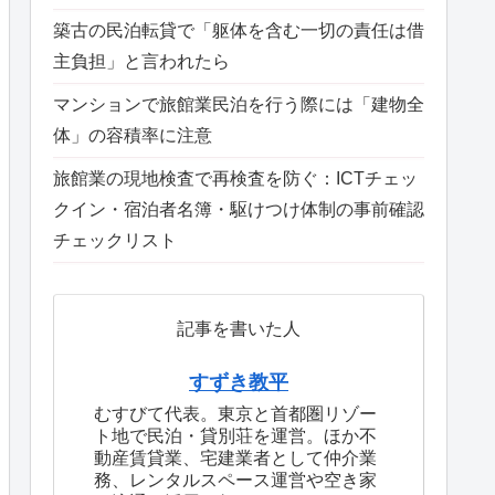
築古の民泊転貸で「躯体を含む一切の責任は借
主負担」と言われたら
マンションで旅館業民泊を行う際には「建物全
体」の容積率に注意
旅館業の現地検査で再検査を防ぐ：ICTチェッ
クイン・宿泊者名簿・駆けつけ体制の事前確認
チェックリスト
記事を書いた人
すずき教平
むすびて代表。東京と首都圏リゾー
ト地で民泊・貸別荘を運営。ほか不
動産賃貸業、宅建業者として仲介業
務、レンタルスペース運営や空き家