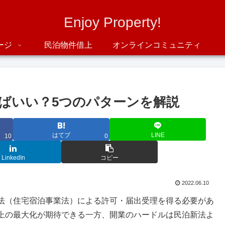
Enjoy Property!
ージ
民泊物件借上
オンラインコミュニティ
ばいい？5つのパターンを解説
はてブ
LINE
10
0
LinkedIn
コピー
2022.06.10
法（住宅宿泊事業法）による許可・届出受理を得る必要があ
上の最大化が期待できる一方、開業のハードルは民泊新法よ