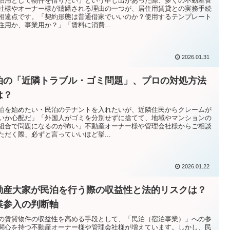
泊用として物件を借りたい」という申し出があった際、多くの不動産管
社様やオーナー様が躊躇される理由の一つが、居住用賃貸との実務手続
相違点です。「契約形態は普通借家でいいのか？使用するテンプレート
住用か、事業用か？」「賃料に消費...
2026.01.31
泊の「近隣トラブル・ゴミ問題」、プロの対処方法
は？
泊を始めたい・民泊のテナントを入れたいが、近隣住民からクレームが
いか心配だ」「外国人がゴミを分別せずに捨てて、地域やマンションの
組合で問題になるのが怖い」不動産オーナー様や管理会社様からご相談
ただく際、必ずと言っていいほど挙...
2026.01.22
動産大家が民泊を行う際の収益性と法的リスクは？
業参入の判断軸
の賃貸物件の収益性を高める手段として、「民泊（宿泊事業）」への参
関心を持つ不動産オーナー様や管理会社様が増えています。しかし、民