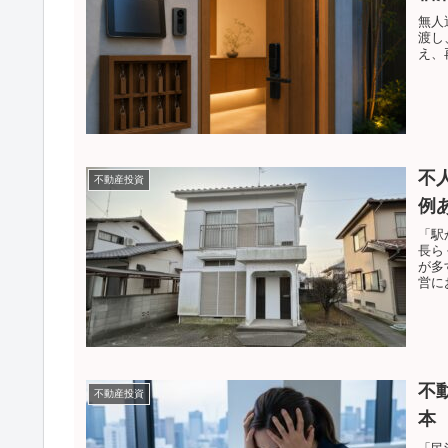
無人
渡し
え、
不
不動産投資
例
「駅
長ら
が多
営に
不
不動産投資
本