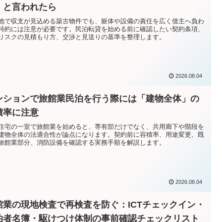
」と言われたら
地で収支が見込める築古物件でも、躯体や設備の責任を広く借主へ負わ
特約には注意が必要です。民泊転貸を始める前に確認したい契約条項、
リスクの見積もり方、交渉と見送りの基準を整理します。
2026.08.04
ンションで旅館業民泊を行う際には「建物全体」の
積率に注意
住宅の一室で旅館業を始めると、専有部だけでなく、共用廊下や階段を
建物全体の法適合性が論点になります。契約前に容積率、用途変更、既
旅館業部分、消防設備を確認する実務手順を解説します。
2026.08.04
館業の現地検査で再検査を防ぐ：ICTチェックイン・
泊者名簿・駆けつけ体制の事前確認チェックリスト