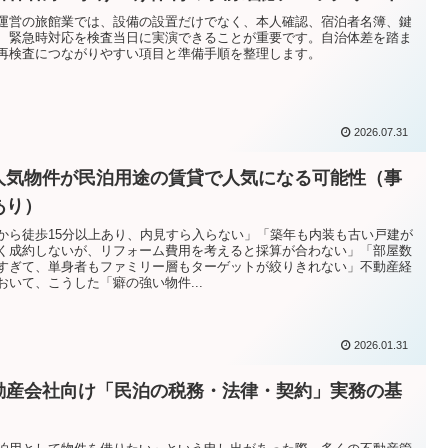
運営の旅館業では、設備の設置だけでなく、本人確認、宿泊者名簿、鍵
、緊急時対応を検査当日に実演できることが重要です。自治体差を踏ま
再検査につながりやすい項目と準備手順を整理します。
2026.07.31
人気物件が民泊用途の賃貸で人気になる可能性（事
あり）
から徒歩15分以上あり、内見すら入らない」「築年も内装も古い戸建が
く成約しないが、リフォーム費用を考えると採算が合わない」「部屋数
すぎて、単身者もファミリー層もターゲットが絞りきれない」不動産経
おいて、こうした「癖の強い物件...
2026.01.31
動産会社向け「民泊の税務・法律・契約」実務の基