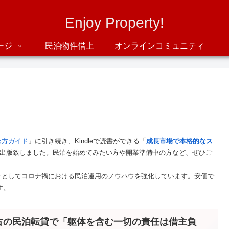
Enjoy Property!
ージ
民泊物件借上
オンラインコミュニティ
め方ガイド
」に引き続き、Kindleで読書ができる
「
成長市場で本格的なス
nで出版致しました。民泊を始めてみたい方や開業準備中の方など、ぜひご
けとしてコロナ禍における民泊運用のノウハウを強化しています。安価で
す。
古の民泊転貸で「躯体を含む一切の責任は借主負