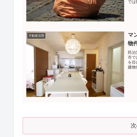
では
マ
不動産活用
物
民泊
市で
を目
建物
次