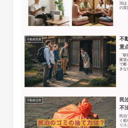
泊は
の賃
不
不動産投資
意
「駅
家賃
で断
きな
民
不動産活用
不
民泊
く処
リス