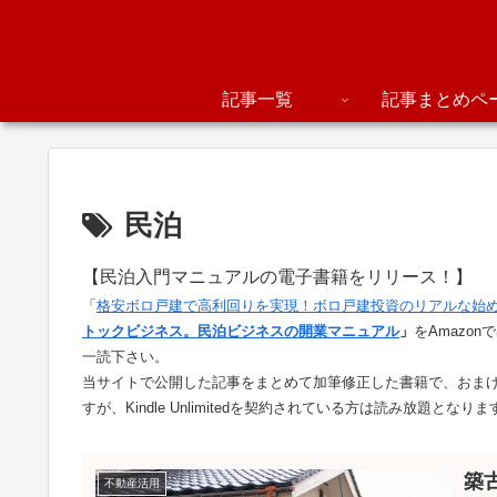
記事一覧
記事まとめペ
民泊
【民泊入門マニュアルの電子書籍をリリース！】
「
格安ボロ戸建で高利回りを実現！ボロ戸建投資のリアルな始
トックビジネス。民泊ビジネスの開業マニュアル
」
をAmazo
一読下さい。
当サイトで公開した記事をまとめて加筆修正した書籍で、おま
すが、Kindle Unlimitedを契約されている方は読み放題となりま
築
不動産活用