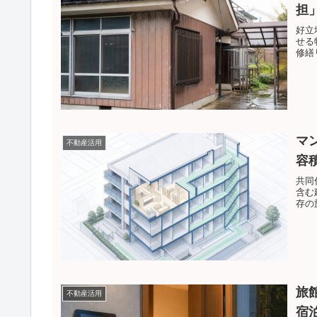
担
好立
せる
修繕
マ
不動産活用
容
共同
含む
存の
旅
不動産活用
宿