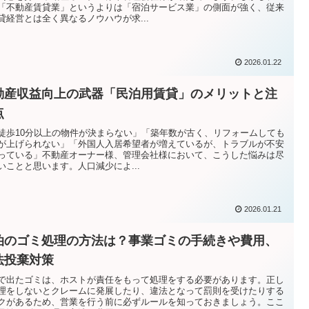
「不動産賃貸業」というよりは「宿泊サービス業」の側面が強く、従来
貸経営とは全く異なるノウハウが求...
2026.01.22
動産収益向上の武器「民泊用賃貸」のメリットと注
点
徒歩10分以上の物件が決まらない」「築年数が古く、リフォームしても
が上げられない」「外国人入居希望者が増えているが、トラブルが不安
っている」不動産オーナー様、管理会社様において、こうした悩みは尽
いことと思います。人口減少によ...
2026.01.21
泊のゴミ処理の方法は？事業ゴミの手続きや費用、
法投棄対策
で出たゴミは、ホストが責任をもって処理をする必要があります。正し
理をしないとクレームに発展したり、違法となって罰則を受けたりする
クがあるため、営業を行う前に必ずルールを知っておきましょう。ここ