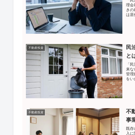
「民
理会
きの
は居
民
不動産投資
と
「民
来な
管理
をい
不
不動産投資
事
既存
入に