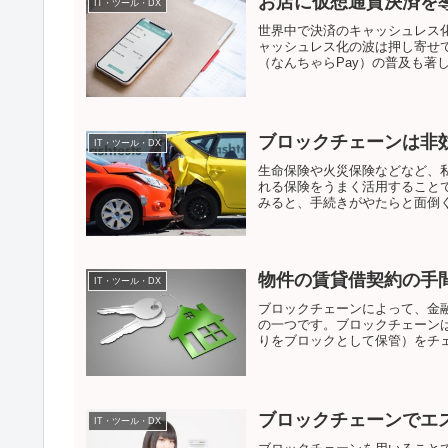
お店に仮想通貨決済を
IT・ツール・DX
世界中で決済のキャッシュレス
ャッシュレス化の波は押し寄せ
（なんちゃらPay）の普及も著し
ブロックチェーンは非
IT・ツール・DX
生命保険や火災保険などなど、
れる保険をうまく活用すること
みると、手続きがやたらと面倒く
物件の賃貸借契約の手
IT・ツール・DX
ブロックチェーンによって、金
の一つです。ブロックチェーン
りをブロックとして保管）をチェ
ブロックチェーンでエ
IT・ツール・DX