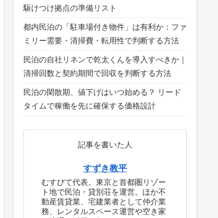
駆けつけ拠点の準備リスト
都内民泊の「駐車場付き物件」は有利か：ファ
ミリー需要・清掃費・転用性で判断する方法
民泊の自社リネンで乾太くんを導入すべきか｜
清掃回数と契約期間で回収を判断する方法
民泊の閑散期、値下げはいつ始める？ リード
タイムで稼働を先に確保する価格設計
記事を書いた人
すずき教平
むすびて代表。東京と首都圏リゾー
ト地で民泊・貸別荘を運営。ほか不
動産賃貸業、宅建業者として仲介業
務、レンタルスペース運営や空き家