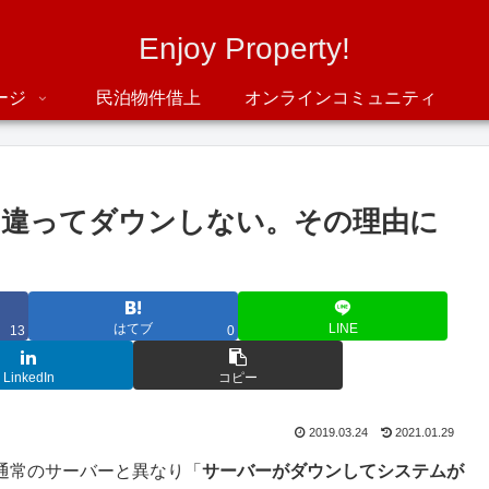
Enjoy Property!
ージ
民泊物件借上
オンラインコミュニティ
と違ってダウンしない。その理由に
はてブ
LINE
13
0
LinkedIn
コピー
2019.03.24
2021.01.29
通常のサーバーと異なり「
サーバーがダウンしてシステムが