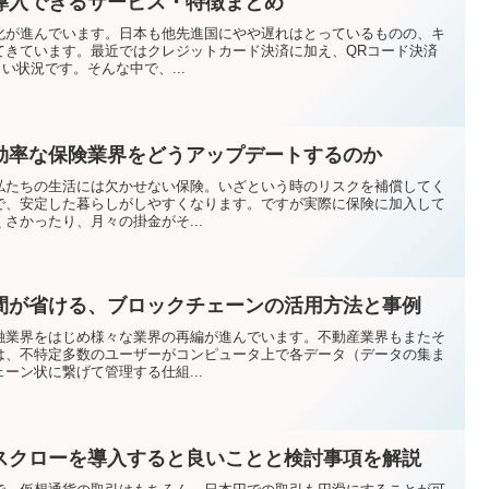
導入できるサービス・特徴まとめ
化が進んでいます。日本も他先進国にやや遅れはとっているものの、キ
てきています。最近ではクレジットカード決済に加え、QRコード決済
い状況です。そんな中で、...
効率な保険業界をどうアップデートするのか
私たちの生活には欠かせない保険。いざという時のリスクを補償してく
で、安定した暮らしがしやすくなります。ですが実際に保険に加入して
さかったり、月々の掛金がそ...
間が省ける、ブロックチェーンの活用方法と事例
融業界をはじめ様々な業界の再編が進んでいます。不動産業界もまたそ
は、不特定多数のユーザーがコンピュータ上で各データ（データの集ま
ーン状に繋げて管理する仕組...
スクローを導入すると良いことと検討事項を解説