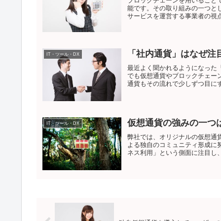
ブロックチェーンを用いること
能です。その取り組みの一つと
サービスを運営する事業者の視点
「社内通貨」はなぜ注
IT・ツール・DX
最近よく聞かれるようになった
でも仮想通貨やブロックチェー
通貨もその流れで少しずつ目にす
仮想通貨の強みの一つ
IT・ツール・DX
弊社では、オリジナルの仮想通貨「
よる独自のコミュニティ形成に
ネス利用」という側面に注目し、