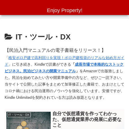
Enjoy Property!
IT・ツール・DX
【民泊入門マニュアルの電子書籍をリリース！】
「
格安ボロ戸建で高利回りを実現！ボロ戸建投資のリアルな始め方ガイ
ド
」に引き続き、Kindleで読書ができる
「
成長市場で本格的なストック
ビジネス。民泊ビジネスの開業マニュアル
」
をAmazonで出版致しまし
た。民泊を始めてみたい方や開業準備中の方など、ぜひご一読下さい。
当サイトで公開した記事をまとめて加筆修正した書籍で、おまけとして
コロナ禍における民泊運用のノウハウを強化しています。安価ですが、
Kindle Unlimitedを契約されている方は読み放題となります。
自分で仮想通貨を作ってわかっ
IT・ツール・DX
た、仮想通貨業界の発展に必要な
こと