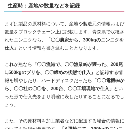
生産時：産地や数量などを記録
まずは製品の原材料について、産地や製造元の情報および
数量をブロックチェーン上に記載します。青森県で収穫さ
れたニンニクなら、
「〇〇農家から、300kgのニンニクを
仕入」
という情報を書き込むこととなります。
これが魚なら
「〇〇漁港で、〇〇漁業㈱が獲った、200尾
1,500kgのブリを、〇〇締めの状態で仕入」
と記録する情
報を増やしたり、ハードディスクだったら
「〇〇電機㈱か
ら、〇〇社の〇〇を、200台、〇〇工場現地で仕入」
とい
った形で仕入先をより明確に表したりすることになるでし
ょう。
また、その原材料を加工業者などに配送する場合の情報に
ついても記録が必要です。
「A運輸にて、300kgのニンニ