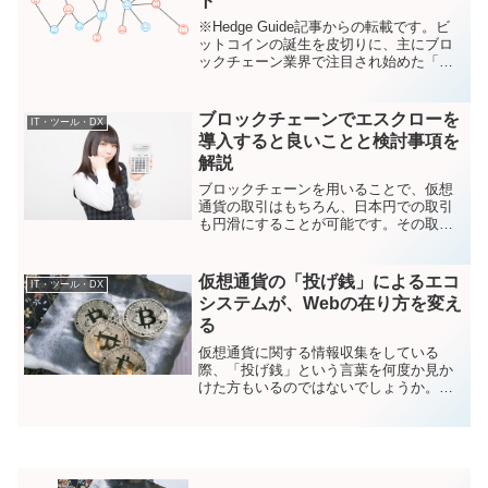
ト
※Hedge Guide記事からの転載です。ビ
ットコインの誕生を皮切りに、主にブロ
ックチェーン業界で注目され始めた「非
中央集権」という概念があります。これ
までにその言葉を聞いたことのある方も
多いでしょう。政府や企業といった、あ
ブロックチェーンでエスクローを
IT・ツール・DX
る仕組みの運営...
導入すると良いことと検討事項を
解説
ブロックチェーンを用いることで、仮想
通貨の取引はもちろん、日本円での取引
も円滑にすることが可能です。その取り
組みの一つとして注目されているのが
「エスクロー」。今回は、決済機能のあ
る自社サービスを運営する事業者の視点
仮想通貨の「投げ銭」によるエコ
IT・ツール・DX
で、ブロックチェーンを活用...
システムが、Webの在り方を変え
る
仮想通貨に関する情報収集をしている
際、「投げ銭」という言葉を何度か見か
けた方もいるのではないでしょうか。中
には実際に投げ銭を行ってみた方もいる
ことと思います。一見なんて事はない印
象を受けるこの投げ銭ですが、実はこの
仕組みこそ、仮想通貨やブロ...