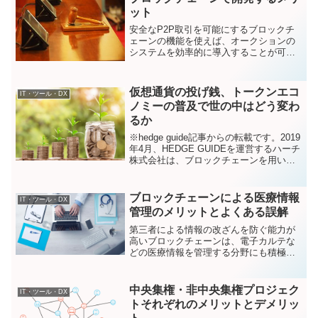
ット
安全なP2P取引を可能にするブロックチ
ェーンの機能を使えば、オークションの
システムを効率的に導入することが可能
です。仮想通貨の取引台帳であるブロッ
クチェーンには、タイムスタンプ付きで
取引履歴を全て記録する仕組みや、その
仮想通貨の投げ銭、トークンエコ
IT・ツール・DX
履歴を誰かに改ざんされ...
ノミーの普及で世の中はどう変わ
るか
※hedge guide記事からの転載です。2019
年4月、HEDGE GUIDEを運営するハーチ
株式会社は、ブロックチェーンを用いた
ピアボーナス制度（社内通貨による360度
評価制度）”GIFT”の運用を開始したこと
を発表しました（参照：ギ...
ブロックチェーンによる医療情報
IT・ツール・DX
管理のメリットとよくある誤解
第三者による情報の改ざんを防ぐ能力が
高いブロックチェーンは、電子カルテな
どの医療情報を管理する分野にも積極的
に活用されています。しかし、大手企業
も積極的に研究を行い様々な情報が発表
されている中で、「これ、ちょっと間違
中央集権・非中央集権プロジェク
IT・ツール・DX
っているんじゃない？」な...
トそれぞれのメリットとデメリッ