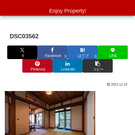
Enjoy Property!
DSC03562
X
Facebook
はてブ
LINE
0
0
Pinterest
LinkedIn
コピー
2021.12.19