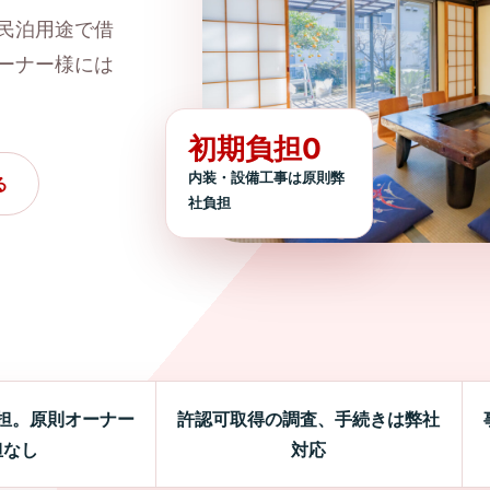
民泊用途で借
ーナー様には
初期負担0
内装・設備工事は原則弊
る
社負担
担。原則オーナー
許認可取得の調査、手続きは弊社
担なし
対応