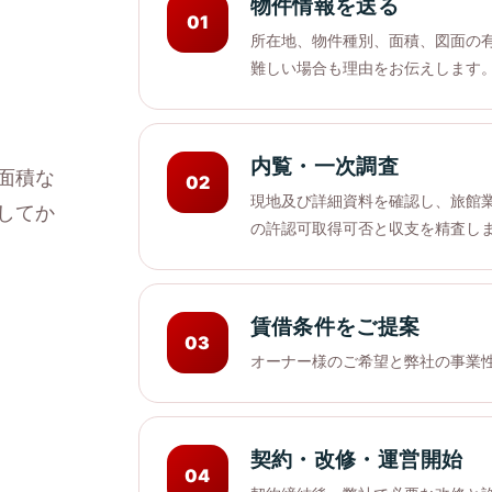
物件情報を送る
01
所在地、物件種別、面積、図面の
難しい場合も理由をお伝えします
内覧・一次調査
面積な
02
現地及び詳細資料を確認し、旅館
してか
の許認可取得可否と収支を精査し
賃借条件をご提案
03
オーナー様のご希望と弊社の事業
契約・改修・運営開始
04