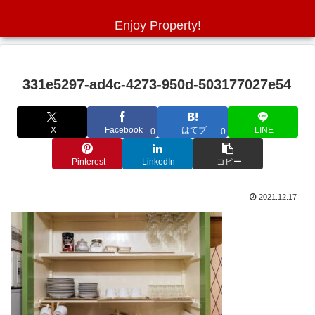
Enjoy Property!
331e5297-ad4c-4273-950d-503177027e54
X
Facebook
はてブ
LINE
0
0
Pinterest
LinkedIn
コピー
2021.12.17