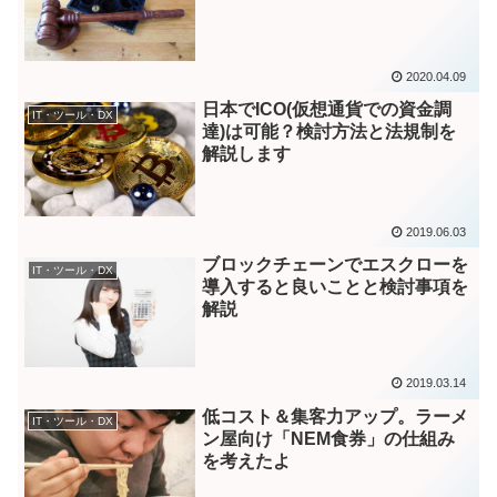
2020.04.09
日本でICO(仮想通貨での資金調
IT・ツール・DX
達)は可能？検討方法と法規制を
解説します
2019.06.03
ブロックチェーンでエスクローを
IT・ツール・DX
導入すると良いことと検討事項を
解説
2019.03.14
低コスト＆集客力アップ。ラーメ
IT・ツール・DX
ン屋向け「NEM食券」の仕組み
を考えたよ