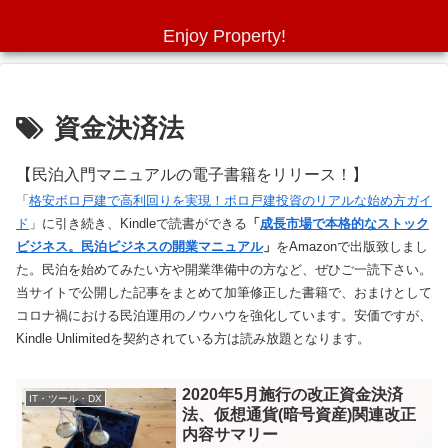
Enjoy Property!
資金決済法
【民泊入門マニュアルの電子書籍をリリース！】
「
格安ボロ戸建で高利回りを実現！ボロ戸建投資のリアルな始め方ガイ
ド
」に引き続き、Kindleで読書ができる
「
成長市場で本格的なストック
ビジネス。民泊ビジネスの開業マニュアル
」
をAmazonで出版致しまし
た。民泊を始めてみたい方や開業準備中の方など、ぜひご一読下さい。
当サイトで公開した記事をまとめて加筆修正した書籍で、おまけとして
コロナ禍における民泊運用のノウハウを強化しています。安価ですが、
Kindle Unlimitedを契約されている方は読み放題となります。
2020年5月施行の改正資金決済
IT・ツール・DX
法、仮想通貨(暗号資産)関連改正
内容サマリー