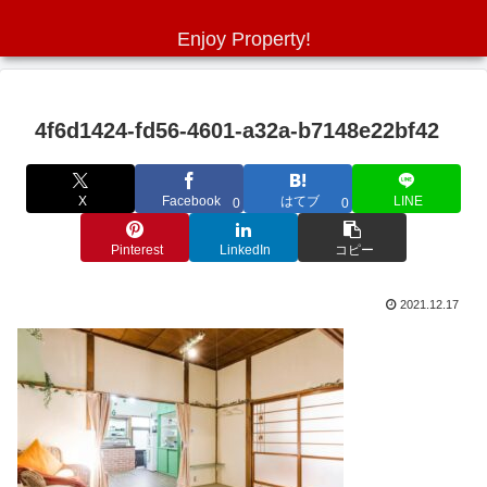
Enjoy Property!
4f6d1424-fd56-4601-a32a-b7148e22bf42
X
Facebook
はてブ
LINE
0
0
Pinterest
LinkedIn
コピー
2021.12.17